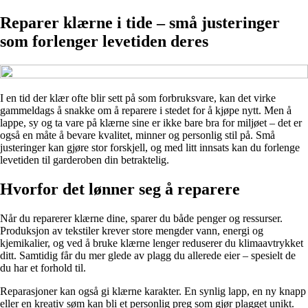
Reparer klærne i tide – små justeringer
som forlenger levetiden deres
I en tid der klær ofte blir sett på som forbruksvare, kan det virke
gammeldags å snakke om å reparere i stedet for å kjøpe nytt. Men å
lappe, sy og ta vare på klærne sine er ikke bare bra for miljøet – det er
også en måte å bevare kvalitet, minner og personlig stil på. Små
justeringer kan gjøre stor forskjell, og med litt innsats kan du forlenge
levetiden til garderoben din betraktelig.
Hvorfor det lønner seg å reparere
Når du reparerer klærne dine, sparer du både penger og ressurser.
Produksjon av tekstiler krever store mengder vann, energi og
kjemikalier, og ved å bruke klærne lenger reduserer du klimaavtrykket
ditt. Samtidig får du mer glede av plagg du allerede eier – spesielt de
du har et forhold til.
Reparasjoner kan også gi klærne karakter. En synlig lapp, en ny knapp
eller en kreativ søm kan bli et personlig preg som gjør plagget unikt.