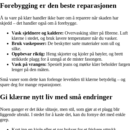
Forebygging er den beste reparasjonen
Å ta vare på klær handler ikke bare om å reparere når skaden har
skjedd – det handler også om å forebygge.
Vask sjeldnere og kaldere:
Overvasking sliter på fibrene. Luft
klærne i stedet, og bruk lavere temperaturer når du vasker.
Bruk vaskeposer:
De beskytter sarte materialer som ull og
silke.
Oppbevar riktig:
Heng skjorter og kjoler på bøyler, og brett
strikkede plagg for å unngå at de mister fasongen.
Vask på vrangen:
Spesielt jeans og mørke klær beholder fargen
lenger på den måten.
Små vaner som dette kan forlenge levetiden til klærne betydelig – og
spare deg for mange reparasjoner.
Gi klærne nytt liv med små endringer
Noen ganger er det ikke slitasje, men stil, som gjør at et plagg blir
liggende ubrukt. I stedet for å kaste det, kan du fornye det med enkle
grep.
Kort inn en kjole eller et par bukser for et friskere uttrykk.