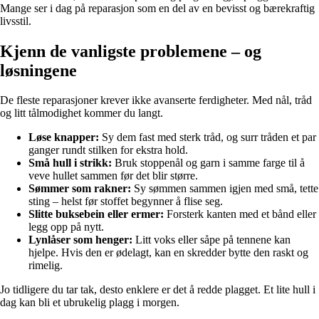
Mange ser i dag på reparasjon som en del av en bevisst og bærekraftig
livsstil.
Kjenn de vanligste problemene – og
løsningene
De fleste reparasjoner krever ikke avanserte ferdigheter. Med nål, tråd
og litt tålmodighet kommer du langt.
Løse knapper:
Sy dem fast med sterk tråd, og surr tråden et par
ganger rundt stilken for ekstra hold.
Små hull i strikk:
Bruk stoppenål og garn i samme farge til å
veve hullet sammen før det blir større.
Sømmer som rakner:
Sy sømmen sammen igjen med små, tette
sting – helst før stoffet begynner å flise seg.
Slitte buksebein eller ermer:
Forsterk kanten med et bånd eller
legg opp på nytt.
Lynlåser som henger:
Litt voks eller såpe på tennene kan
hjelpe. Hvis den er ødelagt, kan en skredder bytte den raskt og
rimelig.
Jo tidligere du tar tak, desto enklere er det å redde plagget. Et lite hull i
dag kan bli et ubrukelig plagg i morgen.