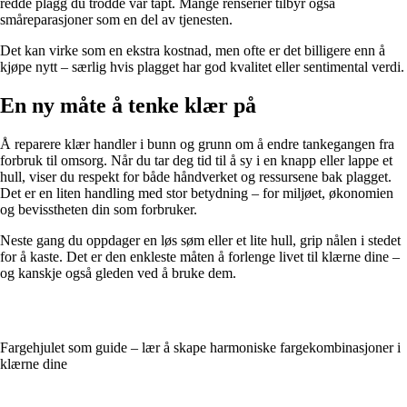
redde plagg du trodde var tapt. Mange renserier tilbyr også
småreparasjoner som en del av tjenesten.
Det kan virke som en ekstra kostnad, men ofte er det billigere enn å
kjøpe nytt – særlig hvis plagget har god kvalitet eller sentimental verdi.
En ny måte å tenke klær på
Å reparere klær handler i bunn og grunn om å endre tankegangen fra
forbruk til omsorg. Når du tar deg tid til å sy i en knapp eller lappe et
hull, viser du respekt for både håndverket og ressursene bak plagget.
Det er en liten handling med stor betydning – for miljøet, økonomien
og bevisstheten din som forbruker.
Neste gang du oppdager en løs søm eller et lite hull, grip nålen i stedet
for å kaste. Det er den enkleste måten å forlenge livet til klærne dine –
og kanskje også gleden ved å bruke dem.
Fargehjulet som guide – lær å skape harmoniske fargekombinasjoner i
klærne dine