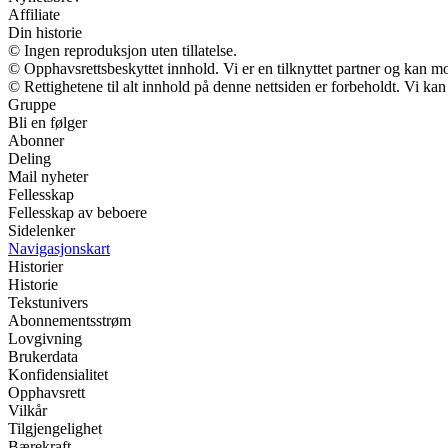
Affiliate
Din historie
© Ingen reproduksjon uten tillatelse.
© Opphavsrettsbeskyttet innhold. Vi er en tilknyttet partner og kan mott
© Rettighetene til alt innhold på denne nettsiden er forbeholdt. Vi k
Gruppe
Bli en følger
Abonner
Deling
Mail nyheter
Fellesskap
Fellesskap av beboere
Sidelenker
Navigasjonskart
Historier
Historie
Tekstunivers
Abonnementsstrøm
Lovgivning
Brukerdata
Konfidensialitet
Opphavsrett
Vilkår
Tilgjengelighet
Bærekraft