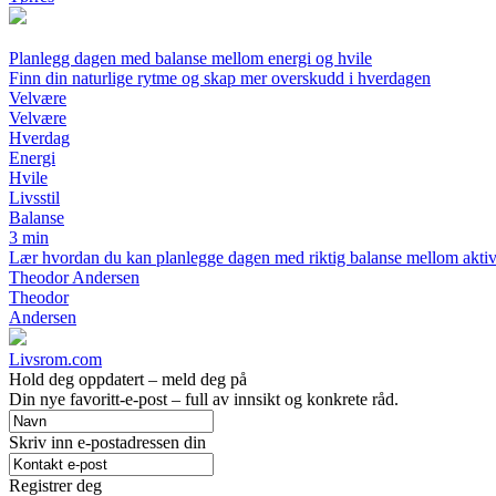
Planlegg dagen med balanse mellom energi og hvile
Finn din naturlige rytme og skap mer overskudd i hverdagen
Velvære
Velvære
Hverdag
Energi
Hvile
Livsstil
Balanse
3 min
Lær hvordan du kan planlegge dagen med riktig balanse mellom aktivitet
Theodor Andersen
Theodor
Andersen
Livsrom.com
Hold deg oppdatert – meld deg på
Din nye favoritt-e-post – full av innsikt og konkrete råd.
Skriv inn e-postadressen din
Registrer deg