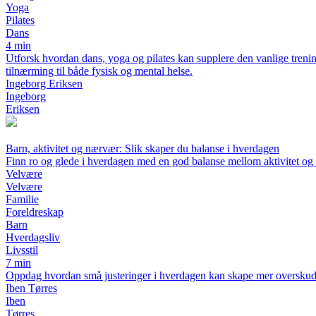
Yoga
Pilates
Dans
4 min
Utforsk hvordan dans, yoga og pilates kan supplere den vanlige trening
tilnærming til både fysisk og mental helse.
Ingeborg Eriksen
Ingeborg
Eriksen
Barn, aktivitet og nærvær: Slik skaper du balanse i hverdagen
Finn ro og glede i hverdagen med en god balanse mellom aktivitet o
Velvære
Velvære
Familie
Foreldreskap
Barn
Hverdagsliv
Livsstil
7 min
Oppdag hvordan små justeringer i hverdagen kan skape mer overskudd, s
Iben Tørres
Iben
Tørres