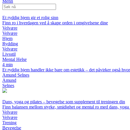
Menn
Et ryddig hjem gir et rolig sinn
Finn ro i hverdagen ved å skape orden i omgivelsene dine
Velvære
Velvære
Hjem
Rydding
Velvære
Livsstil
Mental Helse
4 min
Et ryddig hjem handler ikke bare om estetikk – det påvirker også hvor
Amund Selnes
Amund
Selnes
Dans, yoga og pilates – bevegelse som supplement til treningen din
Finn balansen mellom styrke, smidighet og mental ro med dans, yoga 
Velvære
Velvære
Trening
Bevegelse