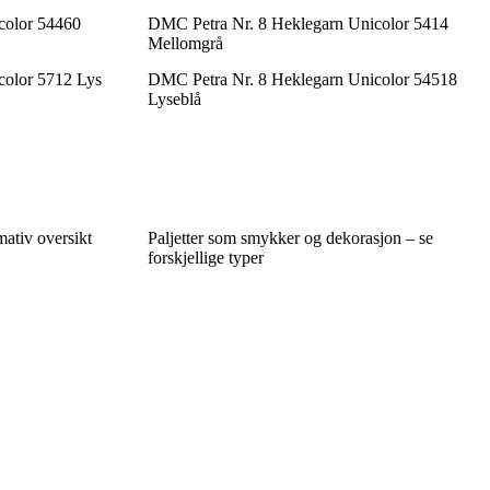
color 54460
DMC Petra Nr. 8 Heklegarn Unicolor 5414
Mellomgrå
color 5712 Lys
DMC Petra Nr. 8 Heklegarn Unicolor 54518
Lyseblå
mativ oversikt
Paljetter som smykker og dekorasjon – se
forskjellige typer