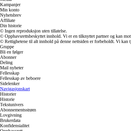
Kampanjer
Min konto
Nyhetsbrev
Affiliate
Din historie
© Ingen reproduksjon uten tillatelse.
© Opphavsrettsbeskyttet innhold. Vi er en tilknyttet partner og kan motta
© Rettighetene til alt innhold på denne nettsiden er forbeholdt. Vi ka
Gruppe
Bli en følger
Abonner
Deling
Mail nyheter
Fellesskap
Fellesskap av beboere
Sidelenker
Navigasjonskart
Historier
Historie
Tekstunivers
Abonnementsstrøm
Lovgivning
Brukerdata
Konfidensialitet
Opphavsrett