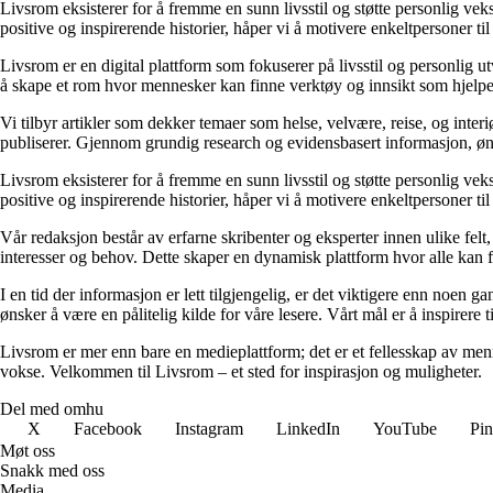
Livsrom eksisterer for å fremme en sunn livsstil og støtte personlig vek
positive og inspirerende historier, håper vi å motivere enkeltpersoner ti
Livsrom er en digital plattform som fokuserer på livsstil og personlig ut
å skape et rom hvor mennesker kan finne verktøy og innsikt som hjelper 
Vi tilbyr artikler som dekker temaer som helse, velvære, reise, og interi
publiserer. Gjennom grundig research og evidensbasert informasjon, ønsker
Livsrom eksisterer for å fremme en sunn livsstil og støtte personlig vek
positive og inspirerende historier, håper vi å motivere enkeltpersoner ti
Vår redaksjon består av erfarne skribenter og eksperter innen ulike felt, 
interesser og behov. Dette skaper en dynamisk plattform hvor alle kan f
I en tid der informasjon er lett tilgjengelig, er det viktigere enn noen 
ønsker å være en pålitelig kilde for våre lesere. Vårt mål er å inspirere t
Livsrom er mer enn bare en medieplattform; det er et fellesskap av menne
vokse. Velkommen til Livsrom – et sted for inspirasjon og muligheter.
Del med omhu
X
Facebook
Instagram
LinkedIn
YouTube
Pin
Møt oss
Snakk med oss
Media