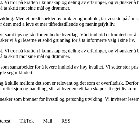
st. Vi tror på kraften i kunnskap og deling av erfaringer, og vi ønsker å
l å ta skritt mot sine mål og drømmer.
vikling. Med et bredt spekter av artikler og innhold, tar vi sikte på å in
dem med å leve et mer tilfredsstillende og meningsfylt liv.
ør, samt tips og råd for en bedre hverdag. Vårt innhold er kuratert for å 
 vi å gi leserne et solid grunnlag for å ta informerte valg i sine liv.
st. Vi tror på kraften i kunnskap og deling av erfaringer, og vi ønsker å
l å ta skritt mot sine mål og drømmer.
som samarbeider for å levere innhold av høy kvalitet. Vi setter stor pris 
øle seg inkludert.
gang å skille mellom det som er relevant og det som er overfladisk. Derfo
il refleksjon og handling, slik at hver enkelt kan skape sitt eget livsrom.
sker som brenner for livsstil og personlig utvikling. Vi inviterer leser
terest
TikTok
Mail
RSS