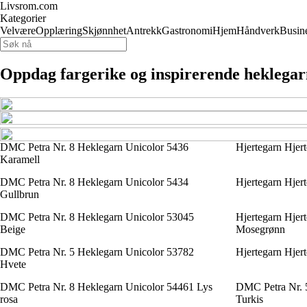
Livsrom.com
Kategorier
Velvære
Opplæring
Skjønnhet
Antrekk
Gastronomi
Hjem
Håndverk
Busin
Oppdag fargerike og inspirerende heklega
DMC Petra Nr. 8 Heklegarn Unicolor 5436
Hjertegarn Hjer
Karamell
DMC Petra Nr. 8 Heklegarn Unicolor 5434
Hjertegarn Hjer
Gullbrun
DMC Petra Nr. 8 Heklegarn Unicolor 53045
Hjertegarn Hjer
Beige
Mosegrønn
DMC Petra Nr. 5 Heklegarn Unicolor 53782
Hjertegarn Hjer
Hvete
DMC Petra Nr. 8 Heklegarn Unicolor 54461 Lys
DMC Petra Nr. 
rosa
Turkis