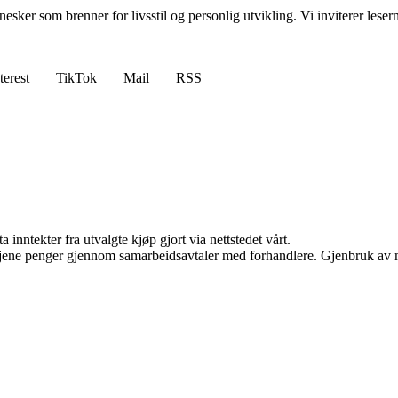
sker som brenner for livsstil og personlig utvikling. Vi inviterer leser
terest
TikTok
Mail
RSS
 inntekter fra utvalgte kjøp gjort via nettstedet vårt.
n tjene penger gjennom samarbeidsavtaler med forhandlere. Gjenbruk av m