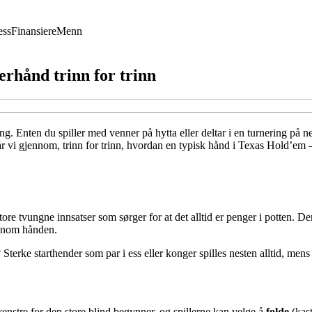
ess
Finansiere
Menn
erhånd trinn for trinn
ing. Enten du spiller med venner på hytta eller deltar i en turnering på ne
 går vi gjennom, trinn for trinn, hvordan en typisk hånd i Texas Hold’em 
re tvungne innsatser som sørger for at det alltid er penger i potten. Deret
ennom hånden.
 Sterke starthender som par i ess eller konger spilles nesten alltid, men
l venstre for den store blind begynner, og spillerne kan velge å
folde
(kast