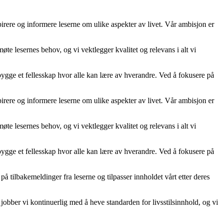
spirere og informere leserne om ulike aspekter av livet. Vår ambisjon er
møte lesernes behov, og vi vektlegger kvalitet og relevans i alt vi
 bygge et fellesskap hvor alle kan lære av hverandre. Ved å fokusere på
spirere og informere leserne om ulike aspekter av livet. Vår ambisjon er
møte lesernes behov, og vi vektlegger kvalitet og relevans i alt vi
 bygge et fellesskap hvor alle kan lære av hverandre. Ved å fokusere på
på tilbakemeldinger fra leserne og tilpasser innholdet vårt etter deres
r jobber vi kontinuerlig med å heve standarden for livsstilsinnhold, og vi