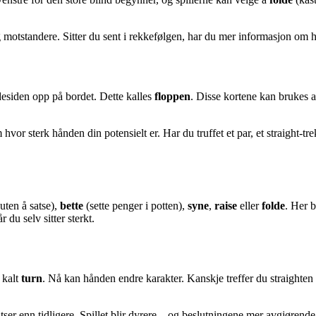
 motstandere. Sitter du sent i rekkefølgen, har du mer informasjon om hv
ldesiden opp på bordet. Dette kalles
floppen
. Disse kortene kan brukes 
hvor sterk hånden din potensielt er. Har du truffet et par, et straight-t
uten å satse),
bette
(sette penger i potten),
syne
,
raise
eller
folde
. Her b
 du selv sitter sterkt.
, kalt
turn
. Nå kan hånden endre karakter. Kanskje treffer du straighten di
er enn tidligere. Spillet blir dyrere – og beslutningene mer avgjørende