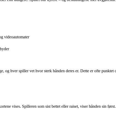
 og videoautomater
lbyder
ige, og hver spiller vet hvor sterk hånden deres er. Dette er ofte punktet 
å kortene vises. Spilleren som sist bettet eller raiset, viser hånden sin f