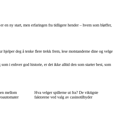
r en ny start, men erfaringen fra tidligere hender – hvem som bløffer,
ur hjelper deg å tenke flere trekk frem, lese motstanderne dine og velge
 som i enhver god historie, er det ikke alltid den som starter best, som
llen mellom
Hva velger spillerne ut fra? De viktigste
deoautomater
faktorene ved valg av casinotilbyder