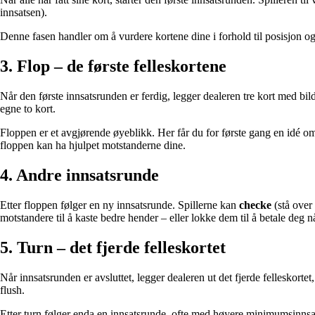
innsatsen).
Denne fasen handler om å vurdere kortene dine i forhold til posisjon og
3. Flop – de første felleskortene
Når den første innsatsrunden er ferdig, legger dealeren tre kort med bi
egne to kort.
Floppen er et avgjørende øyeblikk. Her får du for første gang en idé om 
floppen kan ha hjulpet motstanderne dine.
4. Andre innsatsrunde
Etter floppen følger en ny innsatsrunde. Spillerne kan
checke
(stå over 
motstandere til å kaste bedre hender – eller lokke dem til å betale deg når
5. Turn – det fjerde felleskortet
Når innsatsrunden er avsluttet, legger dealeren ut det fjerde felleskortet
flush.
Etter turn følger enda en innsatsrunde, ofte med høyere minimumsinnsats