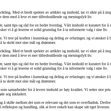
vikling. Med et bredt spekter av artikler og innhold, tar vi sikte på å in
dem med å leve et mer tilfredsstillende og meningsfylt liv.
ør, samt tips og råd for en bedre hverdag. Vårt innhold er kuratert for å 
 vi å gi leserne et solid grunnlag for å ta informerte valg i sine liv.
st. Vi tror på kraften i kunnskap og deling av erfaringer, og vi ønsker å
l å ta skritt mot sine mål og drømmer.
vikling. Med et bredt spekter av artikler og innhold, tar vi sikte på å in
dem med å leve et mer tilfredsstillende og meningsfylt liv.
ør, samt tips og råd for en bedre hverdag. Vårt innhold er kuratert for å 
 vi å gi leserne et solid grunnlag for å ta informerte valg i sine liv.
st. Vi tror på kraften i kunnskap og deling av erfaringer, og vi ønsker å
l å ta skritt mot sine mål og drømmer.
som samarbeider for å levere innhold av høy kvalitet. Vi setter stor pris 
øle seg inkludert.
gang å skille mellom det som er relevant og det som er overfladisk. Derfo
il refleksjon og handling, slik at hver enkelt kan skape sitt eget livsrom.