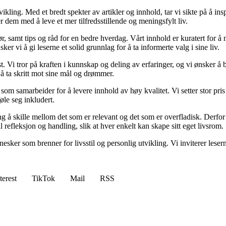
vikling. Med et bredt spekter av artikler og innhold, tar vi sikte på å in
dem med å leve et mer tilfredsstillende og meningsfylt liv.
ør, samt tips og råd for en bedre hverdag. Vårt innhold er kuratert for å 
 vi å gi leserne et solid grunnlag for å ta informerte valg i sine liv.
st. Vi tror på kraften i kunnskap og deling av erfaringer, og vi ønsker å
l å ta skritt mot sine mål og drømmer.
som samarbeider for å levere innhold av høy kvalitet. Vi setter stor pris 
øle seg inkludert.
gang å skille mellom det som er relevant og det som er overfladisk. Derfo
il refleksjon og handling, slik at hver enkelt kan skape sitt eget livsrom.
sker som brenner for livsstil og personlig utvikling. Vi inviterer leser
terest
TikTok
Mail
RSS