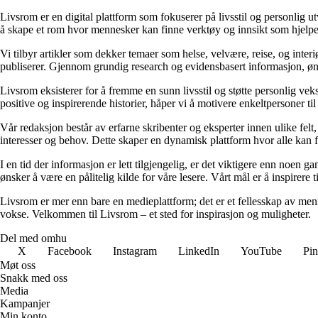
Livsrom er en digital plattform som fokuserer på livsstil og personlig ut
å skape et rom hvor mennesker kan finne verktøy og innsikt som hjelper 
Vi tilbyr artikler som dekker temaer som helse, velvære, reise, og interi
publiserer. Gjennom grundig research og evidensbasert informasjon, ønsker
Livsrom eksisterer for å fremme en sunn livsstil og støtte personlig vek
positive og inspirerende historier, håper vi å motivere enkeltpersoner ti
Vår redaksjon består av erfarne skribenter og eksperter innen ulike felt, 
interesser og behov. Dette skaper en dynamisk plattform hvor alle kan f
I en tid der informasjon er lett tilgjengelig, er det viktigere enn noen 
ønsker å være en pålitelig kilde for våre lesere. Vårt mål er å inspirere t
Livsrom er mer enn bare en medieplattform; det er et fellesskap av menne
vokse. Velkommen til Livsrom – et sted for inspirasjon og muligheter.
Del med omhu
X
Facebook
Instagram
LinkedIn
YouTube
Pin
Møt oss
Snakk med oss
Media
Kampanjer
Min konto