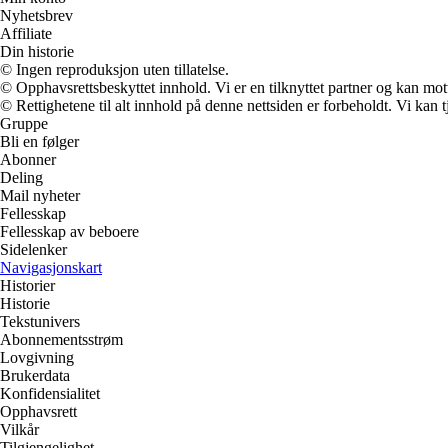
Nyhetsbrev
Affiliate
Din historie
© Ingen reproduksjon uten tillatelse.
© Opphavsrettsbeskyttet innhold. Vi er en tilknyttet partner og kan motta
© Rettighetene til alt innhold på denne nettsiden er forbeholdt. Vi ka
Gruppe
Bli en følger
Abonner
Deling
Mail nyheter
Fellesskap
Fellesskap av beboere
Sidelenker
Navigasjonskart
Historier
Historie
Tekstunivers
Abonnementsstrøm
Lovgivning
Brukerdata
Konfidensialitet
Opphavsrett
Vilkår
Tilgjengelighet