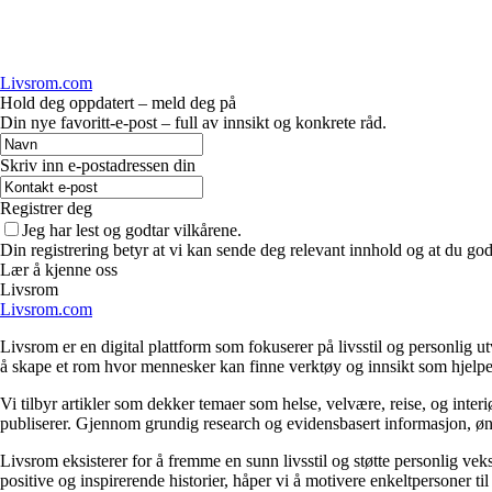
Livsrom.com
Hold deg oppdatert – meld deg på
Din nye favoritt-e-post – full av innsikt og konkrete råd.
Skriv inn e-postadressen din
Registrer deg
Jeg har lest og godtar vilkårene.
Din registrering betyr at vi kan sende deg relevant innhold og at du god
Lær å kjenne oss
Livsrom
Livsrom.com
Livsrom er en digital plattform som fokuserer på livsstil og personlig ut
å skape et rom hvor mennesker kan finne verktøy og innsikt som hjelper 
Vi tilbyr artikler som dekker temaer som helse, velvære, reise, og interi
publiserer. Gjennom grundig research og evidensbasert informasjon, ønsker
Livsrom eksisterer for å fremme en sunn livsstil og støtte personlig vek
positive og inspirerende historier, håper vi å motivere enkeltpersoner ti