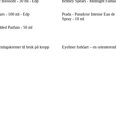
Blossom - 30 ml - Edp
Britney Spears - Midnight Fantas
urs - 100 ml - Edp
Prada - Paradoxe Intense Eau de
Spray - 10 ml
tled Parfum - 50 ml
rningskremer til bruk på kropp
Eyeliner forklart – en orienterend