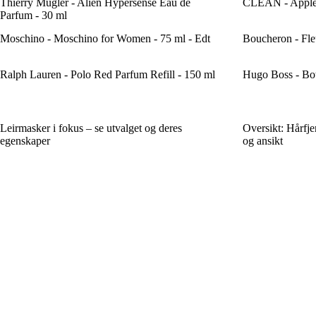
Thierry Mugler - Alien Hypersense Eau de
CLEAN - Apple 
Parfum - 30 ml
Moschino - Moschino for Women - 75 ml - Edt
Boucheron - Fle
Ralph Lauren - Polo Red Parfum Refill - 150 ml
Hugo Boss - Bot
Leirmasker i fokus – se utvalget og deres
Oversikt: Hårfje
egenskaper
og ansikt