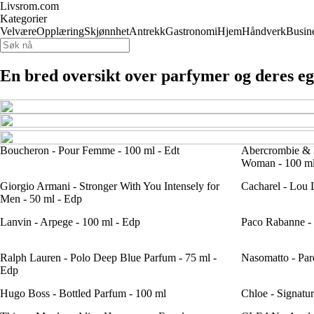
Livsrom.com
Kategorier
Velvære
Opplæring
Skjønnhet
Antrekk
Gastronomi
Hjem
Håndverk
Busin
En bred oversikt over parfymer og deres e
Boucheron - Pour Femme - 100 ml - Edt
Abercrombie & 
Woman - 100 ml
Giorgio Armani - Stronger With You Intensely for
Cacharel - Lou 
Men - 50 ml - Edp
Lanvin - Arpege - 100 ml - Edp
Paco Rabanne - 
Ralph Lauren - Polo Deep Blue Parfum - 75 ml -
Nasomatto - Par
Edp
Hugo Boss - Bottled Parfum - 100 ml
Chloe - Signatu